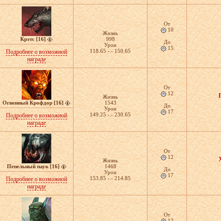
От
10
Жизнь
Крэтс [16]
998
До
Урон
15
118.65 -.- 150.65
Подробнее о возможной
награде
От
12
Жизнь
Огненный Крофдор [16]
1543
До
Урон
17
149.25 -.- 230.65
Подробнее о возможной
награде
От
12
Жизнь
Пепельный паук [16]
1468
До
Урон
17
153.85 -.- 214.85
Подробнее о возможной
награде
От
12