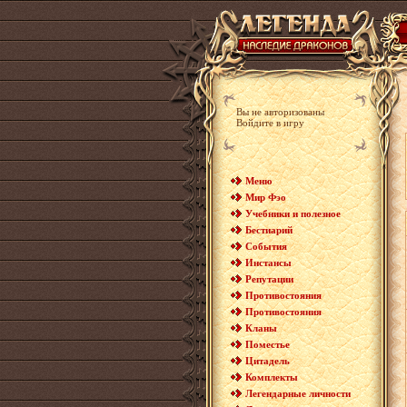
Вы не авторизованы
Войдите в игру
Меню
Мир Фэо
Учебники и полезное
Бестиарий
События
Инстансы
Репутации
Противостояния
Противостояния
Кланы
Поместье
Цитадель
Комплекты
Легендарные личности