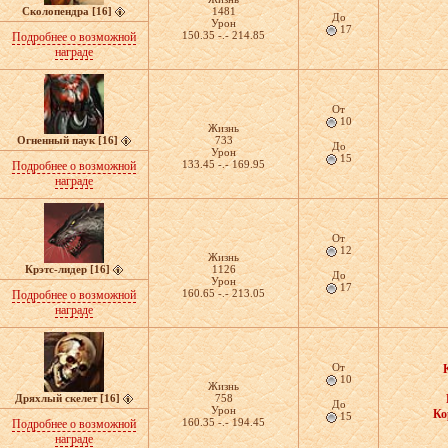
Сколопендра [16]
1481
До
Урон
17
150.35 -.- 214.85
Подробнее о возможной
награде
От
10
Жизнь
Огненный паук [16]
733
До
Урон
15
133.45 -.- 169.95
Подробнее о возможной
награде
От
12
Жизнь
Крэтс-лидер [16]
1126
До
Урон
17
160.65 -.- 213.05
Подробнее о возможной
награде
От
10
Жизнь
Дряхлый скелет [16]
758
До
Урон
Ко
15
160.35 -.- 194.45
Подробнее о возможной
награде