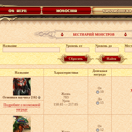
БЕСТИАРИЙ МОНСТРОВ
Название
Уровень от
Уровень до
Мест
Денежная
Название
Характеристики
награда
От
10
Жизнь
Огненная паучиха [16]
783
До
Урон
15
158.65 -.- 217.05
Подробнее о возможной
награде
От
12
Жизнь