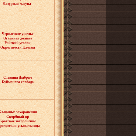
Лазурная лагуна
Чернагское ущелье
Огненная долина
Райский уголок
Окрестности Клесвы
Станица Дыбрач
Буйманова слобода
Клановые захоронения
Скорбный яр
Братское захоронение
ролевская усыпальница