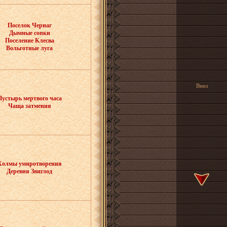
Поселок Чернаг
Дымные сопки
Поселение Клесва
Вольготные луга
Вниз
Пустырь мертвого часа
Чаща затмения
Холмы умиротворения
Деревня Звиглод