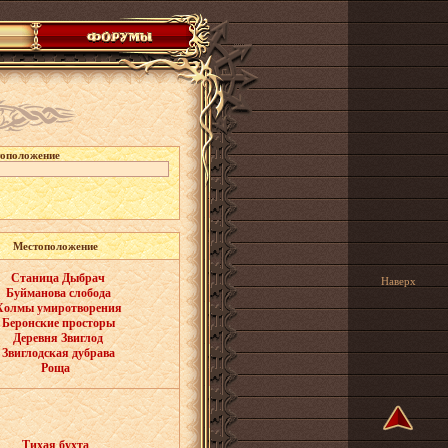
оположение
Местоположение
Станица Дыбрач
Наверх
Буйманова слобода
Холмы умиротворения
Беронские просторы
Деревня Звиглод
Звиглодская дубрава
Роща
Тихая бухта