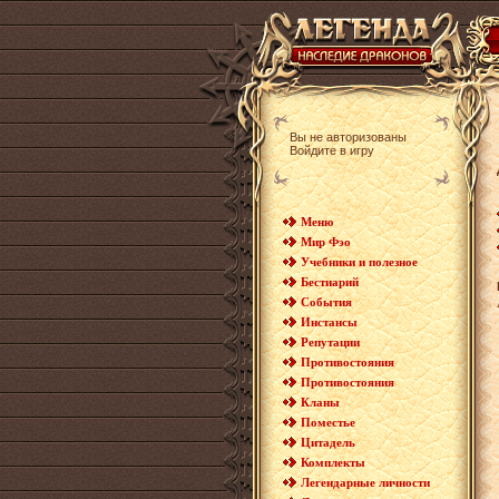
Вы не авторизованы
Войдите в игру
Меню
Мир Фэо
Учебники и полезное
Бестиарий
События
Инстансы
Репутации
Противостояния
Противостояния
Кланы
Поместье
Цитадель
Комплекты
Легендарные личности