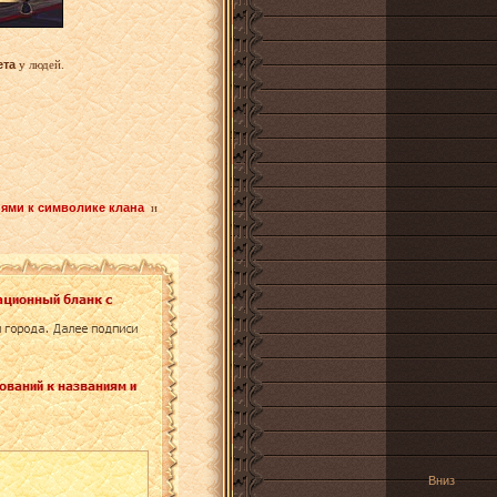
ета
у людей.
ями к символике клана
и
Вниз