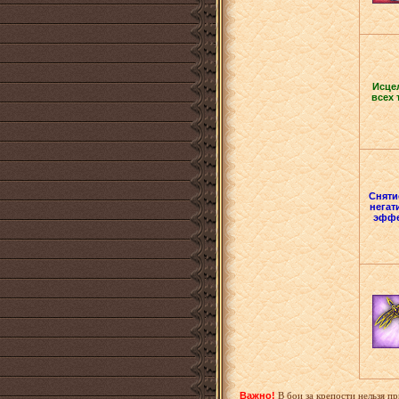
Исце
всех 
Сняти
негат
эффе
Важно!
В бои за крепости нельзя пр