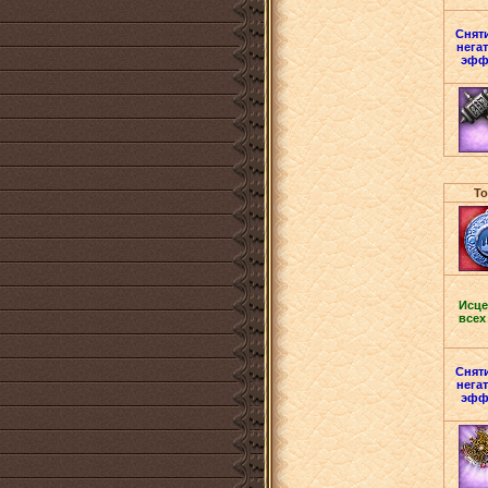
Сняти
нега
эфф
То
Исце
всех
Сняти
нега
эфф