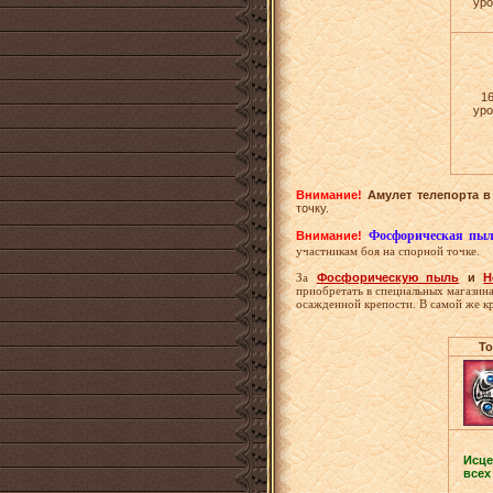
уро
1
уро
Внимание!
Амулет телепорта в
точку.
Фосфорическая пы
Внимание!
участникам боя на спорной точке.
За
Фосфорическую пыль
и
Н
приобретать в специальных магазин
осажденной крепости. В самой же к
То
Исце
всех