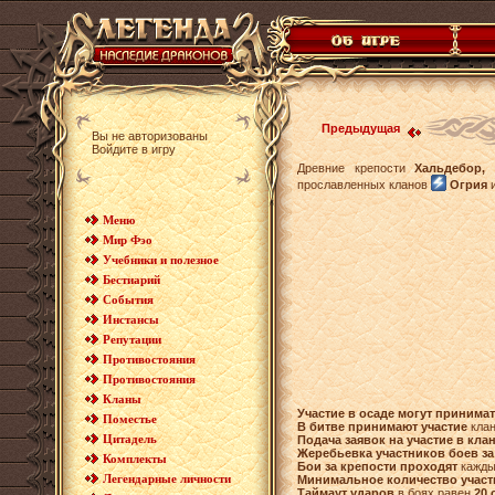
Предыдущая
Вы не авторизованы
Войдите в игру
Древние крепости
Хальдебор, 
прославленных кланов
Огрия
Меню
Мир Фэо
Учебники и полезное
Бестиарий
События
Инстансы
Репутации
Противостояния
Противостояния
Кланы
Участие в осаде могут принима
Поместье
В битве принимают участие
клан
Цитадель
Подача заявок на участие в кла
Жеребьевка участников боев за
Комплекты
Бои за крепости проходят
кажд
Легендарные личности
Минимальное количество учас
Таймаут ударов
в боях равен
20 