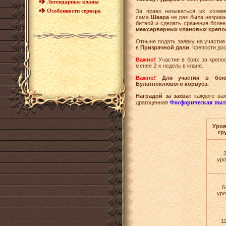
Легендарные кланы
Особенности сервера
За право называться их хозяе
сама
Шеара
не раз была незримы
битвой и сделать сражения боле
межсерверных клановых крепос
Отныне подать заявку на участие
в
Призрачной дали
. Крепости д
Важно!
Участие в боях за креп
менее 2-х недель в клане.
Важно!
Для участия в бою
Булатноклювого корвуса.
Наградой за захват
каждого важ
Фосфорическая пыл
драгоценная
Уров
гр
уро
6
уро
1