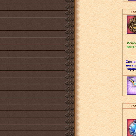
То
Исце
всех 
Сняти
негат
эффе
То