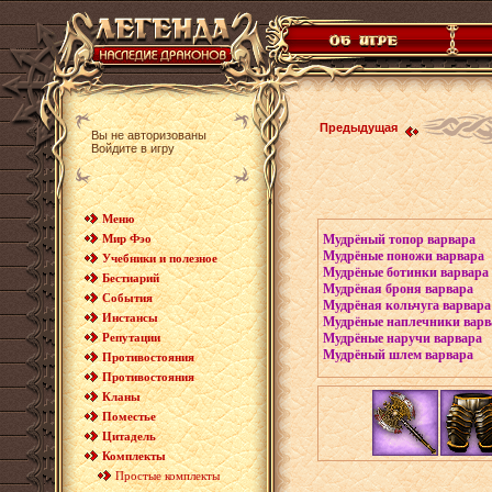
Предыдущая
Вы не авторизованы
Войдите в игру
Меню
Мудрёный топор варвара
Мир Фэо
Мудрёные поножи варвара
Учебники и полезное
Мудрёные ботинки варвара
Бестиарий
Мудрёная броня варвара
События
Мудрёная кольчуга варвара
Инстансы
Мудрёные наплечники варв
Мудрёные наручи варвара
Репутации
Мудрёный шлем варвара
Противостояния
Противостояния
Кланы
Поместье
Цитадель
Комплекты
Простые комплекты