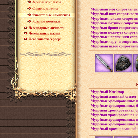
Зеленые комплекты
Синие комплекты
Мудрёный меч сопротивлен
Мудрёный щит сопротивле
Фиолетовые комплекты
Мудрёные поножи сопротив
Красные комплекты
Мудрёные ботинки сопроти
Мудрёная броня сопротивл
Легендарные личности
Мудрёная кольчуга сопрот
Легендарные кланы
Мудрёные наплечники сопр
Особенности сервера
Мудрёные наручи сопротив
Мудрёный шлем сопротивл
К
Мудрёный Клеймор
Мудрёный длинный стилет
Мудрёные хромированные 
Мудрёные хромированные 
Мудрёная хромированная б
Мудрёная хромированная к
Мудрёные хромированные 
Мудрёные хромированные 
Мудрёный хромированный