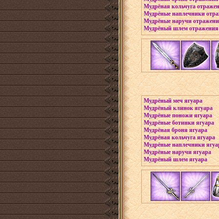
Мудрёная кольчуга отраже
Мудрёные наплечники отр
Мудрёные наручи отражен
Мудрёный шлем отражения
Мудрёный меч ягуара
Мудрёный клинок ягуара
Мудрёные поножи ягуара
Мудрёные ботинки ягуара
Мудрёная броня ягуара
Мудрёная кольчуга ягуара
Мудрёные наплечники ягуа
Мудрёные наручи ягуара
Мудрёный шлем ягуара