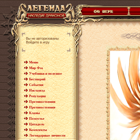
Вы не авторизованы
Войдите в игру
Меню
Мир Фэо
Учебники и полезное
Бестиарий
События
Инстансы
Репутации
Противостояния
Противостояния
Кланы
Поместье
Цитадель
Комплекты
Легендарные личности