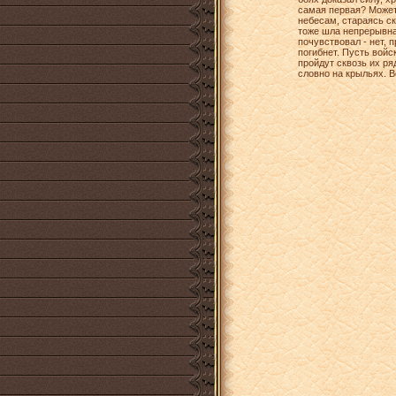
самая первая? Может,
небесам, стараясь ск
тоже шла непрерывная
почувствовал - нет, п
погибнет. Пусть войс
пройдут сквозь их ря
словно на крыльях. В