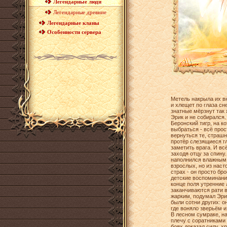
Легендарные люди
Легендарные древние
Легендарные кланы
Особенности сервера
Метель накрыла их вн
и хлещет по глаза с
знатные мёрзнут так ж
Эрик и не собирался.
Беронский тигр, на к
выбраться - всё прос
вернуться те, страшн
протёр слезящиеся гл
заметить врага. И вс
заходя отцу за спину.
наполнился влажным с
взрослых, но из наст
страх - он просто бро
детские воспоминани
конце поля утренние 
заканчиваются рати в
жарким, подумал Эрик
были сотни других: о
где воняло зверьём и
В лесном сумраке, на
плечу с соратниками 
боях доказал силу, х