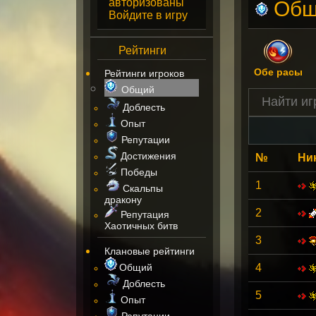
авторизованы
Общ
Войдите в игру
Рейтинги
Обе расы
Рейтинги игроков
Общий
Доблесть
Опыт
Репутации
Достижения
№
Ни
Победы
1
Скальпы
дракону
2
Репутация
Хаотичных битв
3
Клановые рейтинги
Общий
4
Доблесть
5
Опыт
Репутации