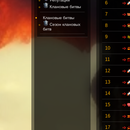
6
Клановые битвы
7
Клановые битвы
Сезон клановых
8
битв
9
10
11
12
13
14
15
16
17