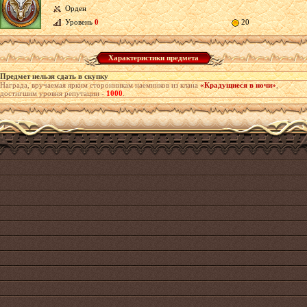
Орден
Уровень
0
20
Характеристики предмета
Предмет нельзя сдать в скупку
Награда, вручаемая ярким сторонникам наемников из клана
«Крадущиеся в ночи»
,
достигшим уровня репутации -
1000
.