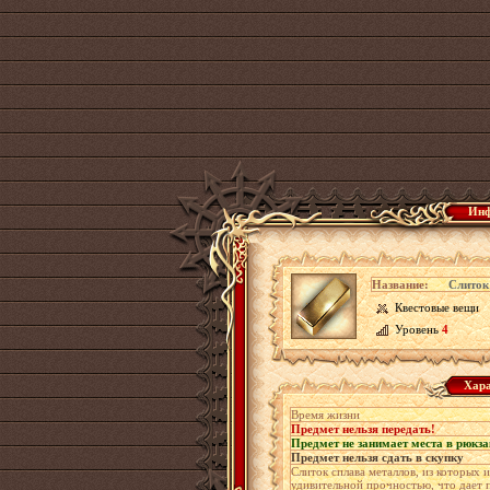
Инф
Название:
Слиток
Квестовые вещи
Уровень
4
Хара
Время жизни
Предмет нельзя передать!
Предмет не занимает места в рюкза
Предмет нельзя сдать в скупку
Слиток сплава металлов, из которых 
удивительной прочностью, что дает 