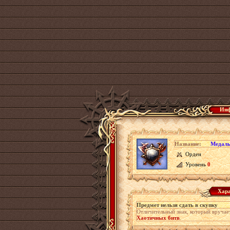
Инф
Название:
Медаль
Орден
Уровень
0
Хара
Предмет нельзя сдать в скупку
Отличительный знак, который вруча
Хаотичных битв
.