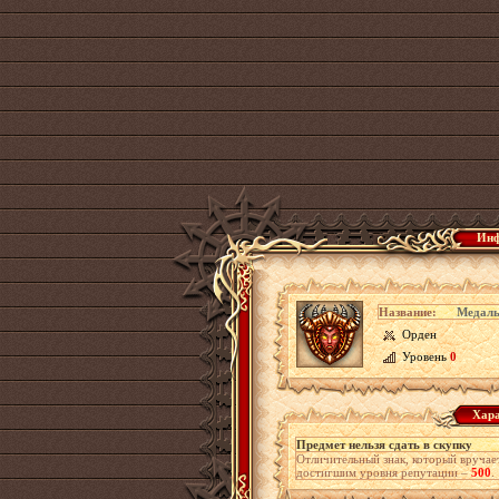
Инф
Название:
Медаль
Орден
Уровень
0
Хара
Предмет нельзя сдать в скупку
Отличительный знак, который вруча
достигшим уровня репутации –
500
.