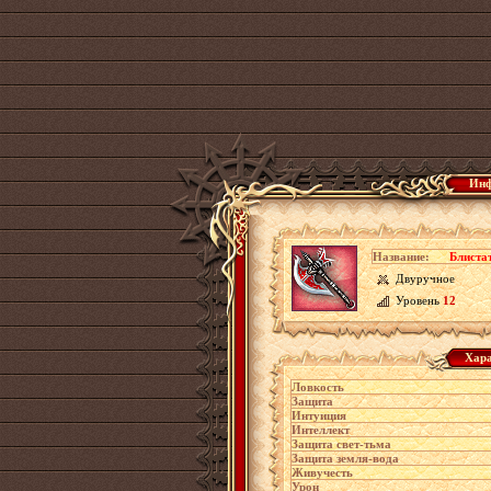
Инф
Название:
Блиста
Двуручное
Уровень
12
Хара
Ловкость
Защита
Интуиция
Интеллект
Защита свет-тьма
Защита земля-вода
Живучесть
Урон