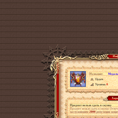
Инф
Название:
Медаль
Орден
Уровень
0
Хара
Предмет нельзя сдать в скупку
Предмет нельзя сдать в скупку Отлич
заслужившим
2000
репутации защи