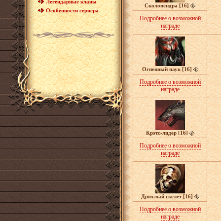
Легендарные кланы
Сколопендра [16]
Особенности сервера
Подробнее о возможной
награде
Огненный паук [16]
Подробнее о возможной
награде
Крэтс-лидер [16]
Подробнее о возможной
награде
Дряхлый скелет [16]
Подробнее о возможной
награде