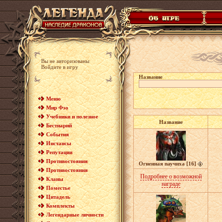
Вы не авторизованы
Войдите в игру
Название
Меню
Мир Фэо
Учебники и полезное
Название
Бестиарий
События
Инстансы
Репутации
Противостояния
Огненная паучиха [16]
Противостояния
Подробнее о возможной
Кланы
награде
Поместье
Цитадель
Комплекты
Легендарные личности