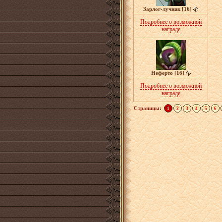
Зарлог-лучник [16]
Подробнее о возможной
награде
Неферто [16]
Подробнее о возможной
награде
Страницы:
1
2
3
4
5
6