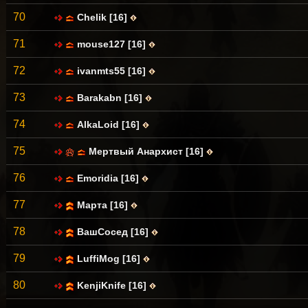
70
Chelik [16]
71
mouse127 [16]
72
ivanmts55 [16]
73
Barakabn [16]
74
AlkaLoid [16]
75
Мертвый Анархист [16]
76
Emoridia [16]
77
Марта [16]
78
ВашСосед [16]
79
LuffiMog [16]
80
KenjiKnife [16]