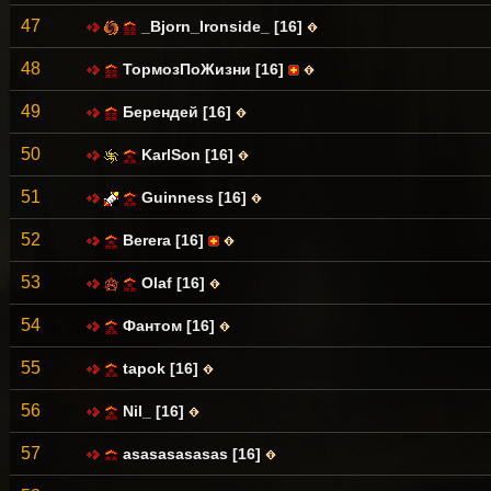
47
_Bjorn_Ironside_ [16]
48
ТормозПоЖизни [16]
49
Берендей [16]
50
KarlSon [16]
51
Guinness [16]
52
Berera [16]
53
Olaf [16]
54
Фантом [16]
55
tapok [16]
56
Nil_ [16]
57
asasasasasas [16]