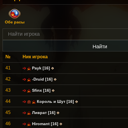
Обе расы
№
Ник игрока
41
Payk [16]
42
-Druid [16]
43
Sfinx [16]
44
Король и Шут [16]
45
Ливрат [16]
46
Hiromant [16]