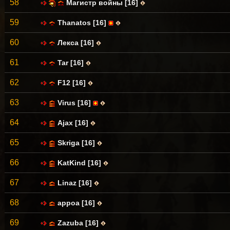
58
Магистр войны [16]
59
Thanatos [16]
60
Лекса [16]
61
Tar [16]
62
F12 [16]
63
Virus [16]
64
Ajax [16]
65
Skriga [16]
66
KatKind [16]
67
Linaz [16]
68
appoa [16]
69
Zazuba [16]