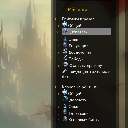
Рейтинги
Рейтинги игроков
Общий
Доблесть
Опыт
Репутации
Достижения
Победы
Скальпы дракону
Репутация Хаотичных
битв
Клановые рейтинги
Общий
Доблесть
Опыт
Репутации
Клановые битвы