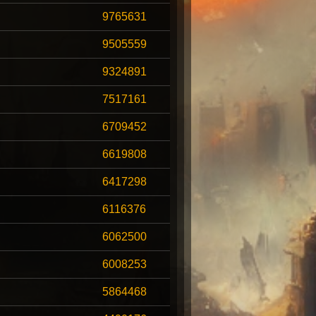
9765631
9505559
9324891
7517161
6709452
6619808
6417298
6116376
6062500
6008253
5864468