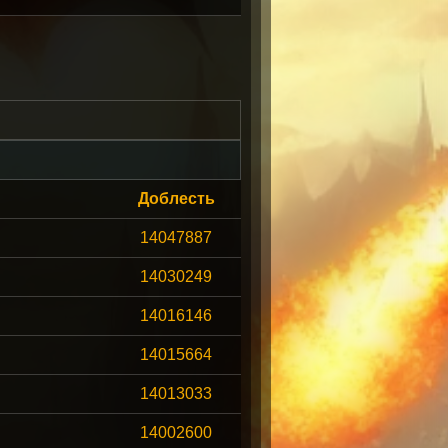
Доблесть
14047887
14030249
14016146
14015664
14013033
14002600