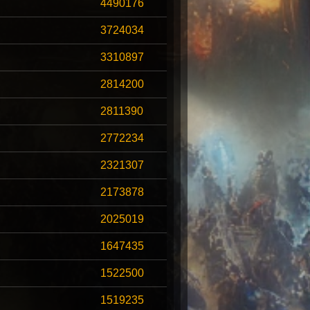
4490176
3724034
3310897
2814200
2811390
2772234
2321307
2173878
2025019
1647435
1522500
1519235