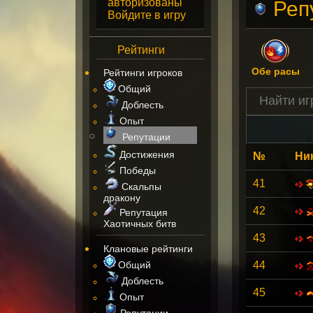
авторизованы
Реп
Войдите в игру
Рейтинги
Обе расы
Рейтинги игроков
Общий
Доблесть
Опыт
Репутации
Достижения
№
Ни
Победы
41
Скальпы
дракону
42
Репутация
Хаотичных битв
43
Клановые рейтинги
Общий
44
Доблесть
45
Опыт
Репутации