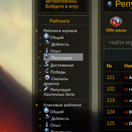
авторизованы
Реп
Войдите в игру
Рейтинги
Обе расы
Рейтинги игроков
Общий
Доблесть
Опыт
Репутации
Достижения
№
Ни
Победы
121
A
Скальпы
дракону
122
г
Репутация
Хаотичных битв
123
л
Клановые рейтинги
Общий
124
В
Доблесть
125
D
Опыт
Репутации