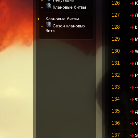
126
Ю
Клановые битвы
127
Л
Клановые битвы
Сезон клановых
128
b
битв
129
M
130
W
131
Л
132
Р
133
-
134
Ф
135
Д
136
V
137
S