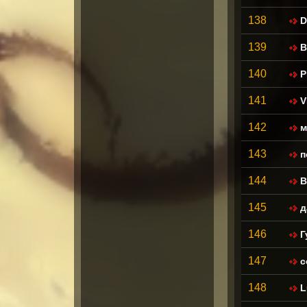
138
D
139
B
140
Р
141
V
142
м
143
п
144
В
145
д
146
Г
147
с
148
L