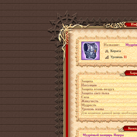
Инф
Название:
Мудрён
Кираса
Уровень
11
Хара
Защита
Интуиция
Защита огонь-воздух
Защита свет-тьма
Сила
Живучесть
Мудрость
Уровень маны
Для ношения данной вещи необходи
Комп
Мудрёный панцирь Ящера