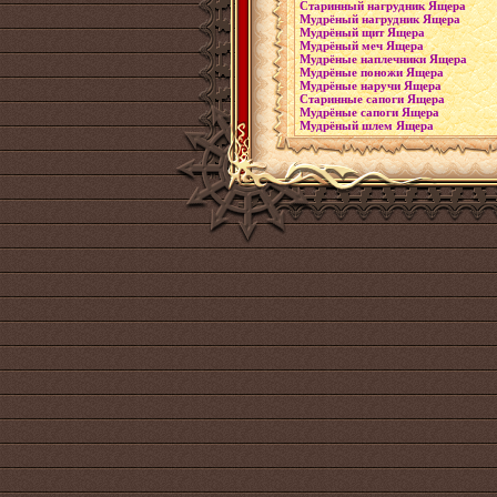
Старинный нагрудник Ящера
Мудрёный нагрудник Ящера
Мудрёный щит Ящера
Мудрёный меч Ящера
Мудрёные наплечники Ящера
Мудрёные поножи Ящера
Мудрёные наручи Ящера
Старинные сапоги Ящера
Мудрёные сапоги Ящера
Мудрёный шлем Ящера